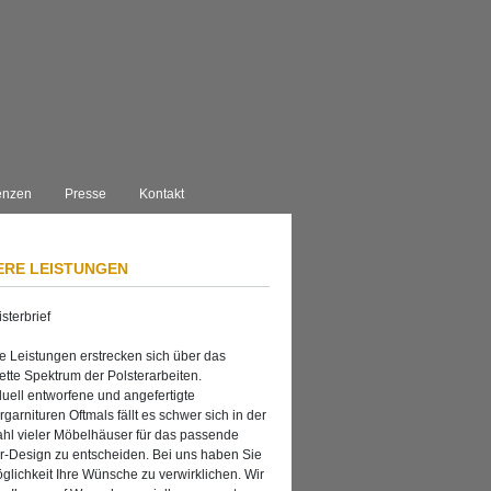
enzen
Presse
Kontakt
ERE LEISTUNGEN
e Leistungen erstrecken sich über das
tte Spektrum der Polsterarbeiten.
duell entworfene und angefertigte
rgarnituren Oftmals fällt es schwer sich in der
hl vieler Möbelhäuser für das passende
er-Design zu entscheiden. Bei uns haben Sie
glichkeit Ihre Wünsche zu verwirklichen. Wir