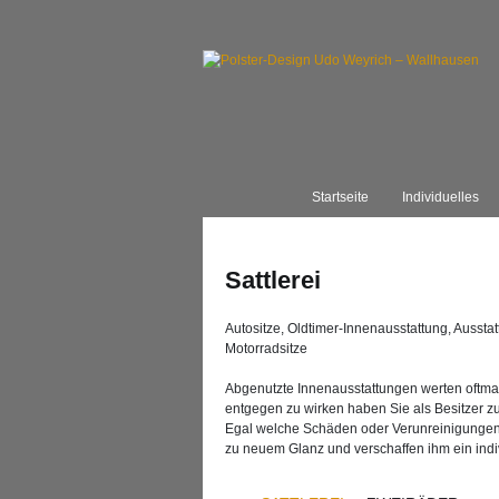
Startseite
Individuelles
Sattlerei
Autositze, Oldtimer-Innenausstattung, Ausst
Motorradsitze
Abgenutzte Innenausstattungen werten oftm
entgegen zu wirken haben Sie als Besitzer z
Egal welche Schäden oder Verunreinigungen 
zu neuem Glanz und verschaffen ihm ein ind