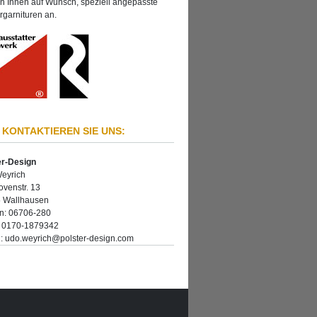
en Ihnen auf Wunsch, speziell angepasste
rgarnituren an.
 KONTAKTIEREN SIE UNS:
er-Design
eyrich
ovenstr. 13
 Wallhausen
on: 06706-280
: 0170-1879342
l: udo.weyrich@polster-design.com