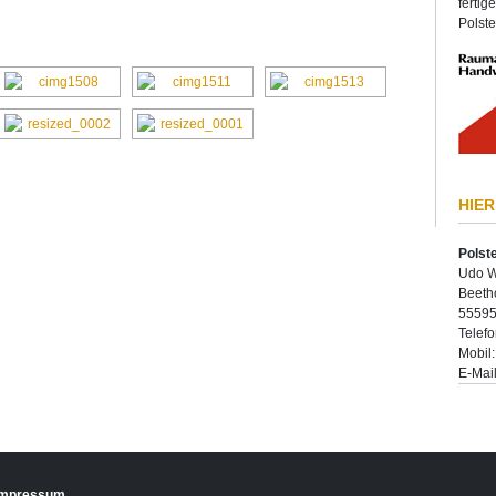
fertig
Polste
HIER
Polst
Udo W
Beeth
55595
Telef
Mobil
E-Mai
Impressum