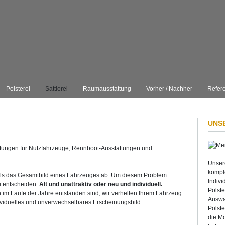
Polsterei
Sattlerei
Raumausstattung
Vorher / Nachher
Refer
UNS
attungen für Nutzfahrzeuge, Rennboot-Ausstattungen und
Unser
komple
als das Gesamtbild eines Fahrzeuges ab. Um diesem Problem
Indivi
u entscheiden:
Alt und unattraktiv oder neu und individuell.
Polste
im Laufe der Jahre entstanden sind, wir verhelfen Ihrem Fahrzeug
Auswa
ividuelles und unverwechselbares Erscheinungsbild.
Polst
die Mö